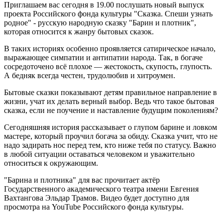
Приглашаем вас сегодня в 19.00 послушать новый выпуск
проекта Российского фонда культуры "Сказка. Спеши узнать
родное" - русскую народную сказку "Барин и плотник",
которая относится к жанру бытовых сказок.
В таких историях особенно проявляется сатирическое начало,
выражающее симпатии и антипатии народа. Так, в богаче
сосредоточено всё плохое — жестокость, скупость, глупость.
А бедняк всегда честен, трудолюбив и хитроумен.
Бытовые сказки показывают детям правильное направление в
жизни, учат их делать верный выбор. Ведь что такое бытовая
сказка, если не поучение и наставление будущим поколениям?
Сегодняшняя история рассказывает о глупом барине и ловком
мастере, который проучил богача за обиду. Сказка учит, что не
надо задирать нос перед тем, кто ниже тебя по статусу. Важно
в любой ситуации оставаться человеком и уважительно
относиться к окружающим.
"Барина и плотника" для вас прочитает актёр
Государственного академического театра имени Евгения
Вахтангова Эльдар Трамов. Видео будет доступно для
просмотра на YouTube Российского фонда культуры.