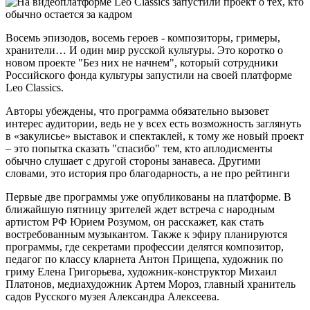
Восемь эпизодов, восемь героев - композиторы, гримеры,
хранители… И один мир русской культуры. Это коротко о
новом проекте "Без них не начнем", который сотрудники
Российского фонда культуры запустили на своей платформе
Leo Classics.
Авторы убеждены, что программа обязательно вызовет
интерес аудитории, ведь не у всех есть возможность заглянуть
в «закулисье» выставок и спектаклей, к тому же новый проект
– это попытка сказать "спасибо" тем, кто аплодисменты
обычно слушает с другой стороны занавеса. Другими
словами, это история про благодарность, а не про рейтинги
Первые две программы уже опубликованы на платформе. В
ближайшую пятницу зрителей ждет встреча с народным
артистом РФ Юрием Розумом, он расскажет, как стать
востребованным музыкантом. Также к эфиру планируются
программы, где секретами профессии делятся композитор,
педагог по классу кларнета Антон Прищепа, художник по
гриму Елена Григорьева, художник-конструктор Михаил
Платонов, медиахудожник Артем Мороз, главный хранитель
садов Русского музея Александра Алексеева.