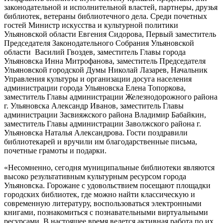
законодательной и исполнительной властей, партнеры, друзья
библиотек, ветераны библиотечного дела. Среди почетных
гостей Министр искусства и культурной политики
Ульяновской области Евгения Сидорова, Первый заместитель
Председателя Законодательного Собрания Ульяновской
области Василий Гвоздев, заместитель Главы города
Ульяновска Инна Митрофанова, заместитель Председателя
Ульяновской городской Думы Николай Лазарев, Начальник
Управления культуры и организации досуга населения
администрации города Ульяновска Елена Топоркова,
заместитель Главы администрации Железнодорожного района
г. Ульяновска Александр Иванов, заместитель Главы
администрации Засвияжского района Владимир Бабайкин,
заместитель Главы администрации Заволжского района г.
Ульяновска Наталья Александрова. Гости поздравили
библиотекарей и вручили им благодарственные письма,
почетные грамоты и подарки.
«Несомненно, сегодня муниципальные библиотеки являются
высоко результативным культурным ресурсом города
Ульяновска. Горожане с удовольствием посещают площадки
городских библиотек, где можно найти классическую и
современную литературу, воспользоваться электронными
книгами, познакомиться с познавательными виртуальными
ресурсами. В настоящее время ведется активная работа по их