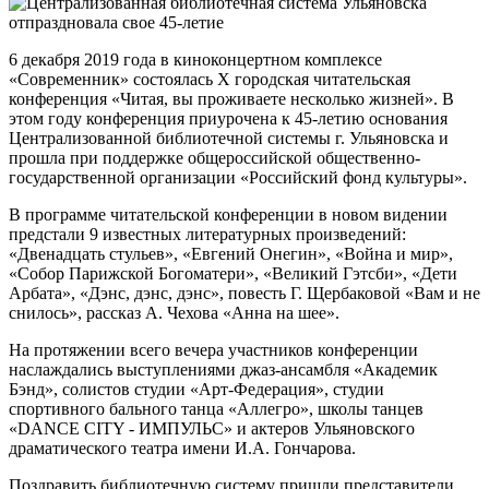
6 декабря 2019 года в киноконцертном комплексе
«Современник» состоялась X городская читательская
конференция «Читая, вы проживаете несколько жизней». В
этом году конференция приурочена к 45-летию основания
Централизованной библиотечной системы г. Ульяновска и
прошла при поддержке общероссийской общественно-
государственной организации «Российский фонд культуры».
В программе читательской конференции в новом видении
предстали 9 известных литературных произведений:
«Двенадцать стульев», «Евгений Онегин», «Война и мир»,
«Собор Парижской Богоматери», «Великий Гэтсби», «Дети
Арбата», «Дэнс, дэнс, дэнс», повесть Г. Щербаковой «Вам и не
снилось», рассказ А. Чехова «Анна на шее».
На протяжении всего вечера участников конференции
наслаждались выступлениями джаз-ансамбля «Академик
Бэнд», солистов студии «Арт-Федерация», студии
спортивного бального танца «Аллегро», школы танцев
«DANCE CITY - ИМПУЛЬС» и актеров Ульяновского
драматического театра имени И.А. Гончарова.
Поздравить библиотечную систему пришли представители