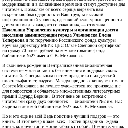
модернизации и в ближайшее время они станут доступнее для
читателей. Позвольте от всего сердца выразить вам
искреннюю благодарность за Ваш труд, за высокий
информационный уровень, сделавший культурные ценности
доступными для каждого горожанина
»,
— отметила
Начальник Управления культуры и организации досуга
населения администрации города Ульяновска Елена
Топоркова
и по поручению Российского фонда культуры
вручила директору МБУК ЦБС Ольге Слеповой сертификат
на сумму 70 тысяч рублей на комплектование фонда
библиотеки №27 имени С.В. Михалкова.
В свой день рождения Централизованная библиотечная
система не могла оставить без внимания и подарков своих
читателей. Специальным гостем праздника стал детский
писатель-фантаст, лауреат Международного конкурса имени
Сергея Михалкова на лучшее художественное произведение
для подростков и обладатель множественных литературных
премий Эдуард Веркин. В этот день он встретился с
читателями сразу двух библиотек ­— библиотеки №2 им. Н.Г.
Зырина и детской библиотеки №27 им. С.В. Михалкова.
Но и это еще не всё! Ведь поистине лучший подарок — это
книга. В этот вечер в зале всех гостей праздника ждала
книга, которую гости могли забрать с собой. Помните, читая,