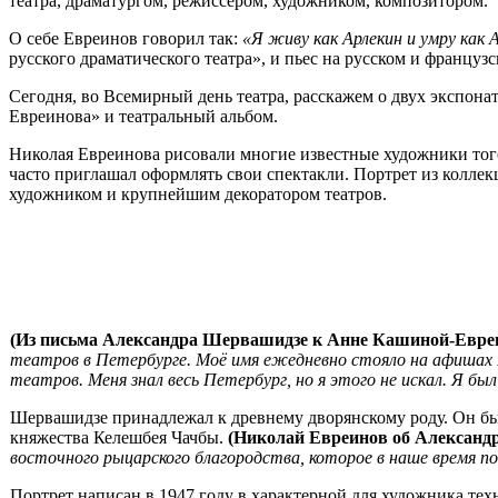
театра, драматургом, режиссёром, художником, композитором.
О себе Евреинов говорил так:
«Я живу как Арлекин и умру как 
русского драматического театра», и пьес на русском и француз
Сегодня, во Всемирный день театра, расскажем о двух экспона
Евреинова» и театральный альбом.
Николая Евреинова рисовали многие известные художники то
часто приглашал оформлять свои спектакли. Портрет из колл
художником и крупнейшим декоратором театров.
(Из письма Александра Шервашидзе к Анне Кашиной-Евре
театров в Петербурге. Моё имя ежедневно стояло на афишах М
театров. Меня знал весь Петербург, но я этого не искал. Я 
Шервашидзе принадлежал к древнему дворянскому роду. Он бы
княжества Келешбея Чачбы.
(Николай Евреинов об Александ
восточного рыцарского благородства, которое в наше время по
Портрет написан в 1947 году в характерной для художника те