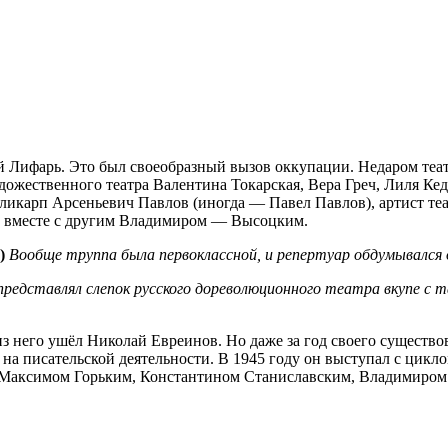
 Лифарь. Это был своеобразный вызов оккупации. Недаром теат
ожественного театра Валентина Токарская, Вера Греч, Лиля Кед
ликарп Арсеньевич Павлов (иногда — Павел Павлов), артист т
л вместе с другим Владимиром — Высоцким.
)
Вообще труппа была первоклассной, и репертуар обдумывался
представлял слепок русского дореволюционного театра вкупе с 
 из него ушёл Николай Евреинов. Но даже за год своего существо
на писательской деятельности. В 1945 году он выступал с цикл
 — Максимом Горьким, Константином Станиславским, Владимиро