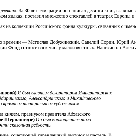
Арлекин».
За 30 лет эмиграции он написал десятки книг, главные
ском языках, поставил множество спектаклей в театрах Европы и
тах из коллекции Российского фонда культуры, связанных с име
го времени — Мстислав Добужинский, Савелий Сорин, Юрий Ан
екции Фонда относится к числу малоизвестных. Написан он Але
иновой)
Я
был главным декоратором Императорских
ариинского, Александринского и Михайловского
был скромным театральным художником.
л князем, правнуком правителя Абхазского
ре Шервашидзе)
Он был воплощением того
чти сказочная редкость.
хнике, сочетающей карандашный рисунок и пастель. В