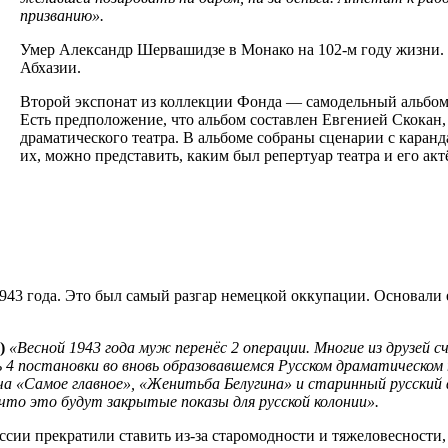
призванию».
Умер Александр Шервашидзе в Монако на 102-м году жизни. 
Абхазии.
Второй экспонат из коллекции Фонда — самодельный альбом
Есть предположение, что альбом составлен Евгенией Скокан
драматического театра. В альбоме собраны сценарии с каран
их, можно представить, каким был репертуар театра и его акт
1943 года. Это был самый разгар немецкой оккупации. Основали
)
«Весной 1943 года муж перенёс 2 операции. Многие из друзей 
ть 4 постановки во вновь образовавшемся Русском драматическо
ича «Самое главное», «Женитьба Белугина» и старинный русски
 что это будут закрытые показы для русской колонии».
ссии прекратили ставить из-за старомодности и тяжеловесности, 