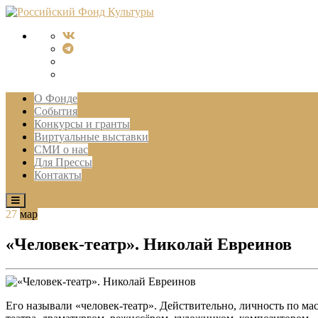
О Фонде
События
Конкурсы и гранты
Виртуальные выставки
СМИ о нас
Для Прессы
Контакты
27
мар
«Человек-театр». Николай Евреинов
Его называли «человек-театр». Действительно, личность по м