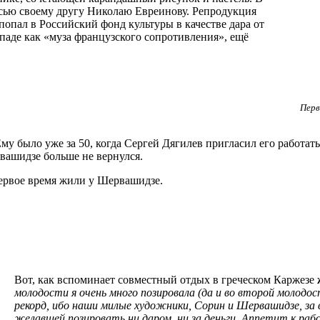
сью своему другу Николаю Евреинову. Репродукция
попал в Российский фонд культуры в качестве дара от
аде как «муза французского сопротивления», ещё
Перв
было уже за 50, когда Сергей Дягилев пригласил его работать 
вашидзе больше не вернулся.
Первое время жили у Шервашидзе.
Вот, как вспоминает совместный отдых в греческом Каржезе
молодости я очень много позировала (да и во второй молодос
рекорд, ибо наши милые художники, Сорин и Шервашидзе, за в
желавшей позировать ни даром, ни за деньги. Аппетит к раб