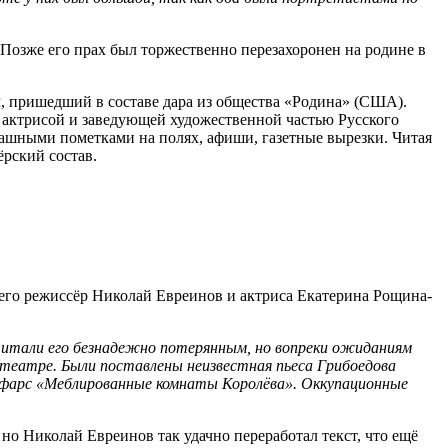
Позже его прах был торжественно перезахоронен на родине в
, пришедший в составе дара из общества «Родина» (США).
, актрисой и заведующей художественной частью Русского
дашными пометками на полях, афиши, газетные вырезки. Читая
ёрский состав.
 его режиссёр Николай Евреинов и актриса Екатерина Рощина-
считали его безнадежно потерянным, но вопреки ожиданиям
м театре. Были поставлены неизвестная пьеса Грибоедова
й фарс «Меблированные комнаты Королёва». Оккупационные
но Николай Евреинов так удачно переработал текст, что ещё