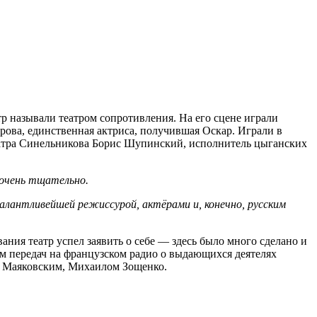
р называли театром сопротивления. На его сцене играли
рова, единственная актриса, получившая Оскар. Играли в
еатра Синельникова Борис Шупинский, исполнитель цыганских
 очень тщательно.
талантливейшей режиссурой, актёрами и, конечно, русским
вания театр успел заявить о себе — здесь было много сделано и
ом передач на французском радио о выдающихся деятелях
м Маяковским, Михаилом Зощенко.