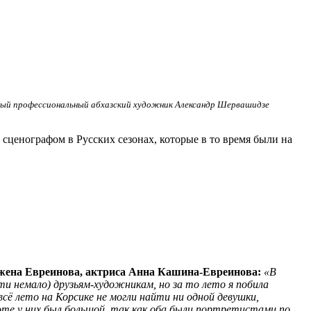
ый профессиональный абхазский художник Александр Шервашидзе
сценографом в Русских сезонах, которые в то время были на
жена Евреинова, актриса Анна Кашина-Евреинова:
«В
ти немало) друзьям-художникам, но за то лето я побила
сё лето на Корсике не могли найти ни одной девушки,
оте у них был большой, так как оба были портретистами по