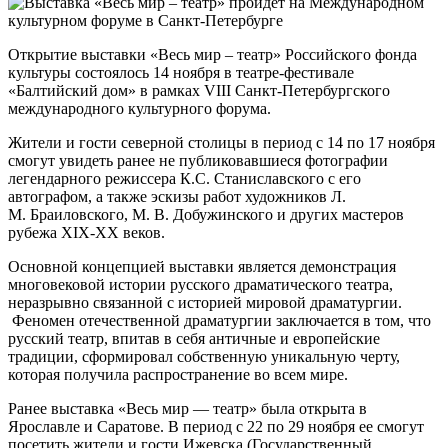
Открытие выставки «Весь мир – театр» Российского фонда
культуры состоялось 14 ноября в театре-фестивале
«Балтийский дом» в рамках VIII Санкт-Петербургского
международного культурного форума.
Жители и гости северной столицы в период с 14 по 17 ноября
смогут увидеть ранее не публиковавшиеся фотографии
легендарного режиссера К.С. Станиславского с его
автографом, а также эскизы работ художников Л.
М. Браиловского, М. В. Добужинского и других мастеров
рубежа XIX-XX веков.
Основной концепцией выставки является демонстрация
многовековой истории русского драматического театра,
неразрывно связанной с историей мировой драматургии.
Феномен отечественной драматургии заключается в том, что
русский театр, впитав в себя античные и европейские
традиции, сформировал собственную уникальную черту,
которая получила распространение во всем мире.
Ранее выставка «Весь мир — театр» была открыта в
Ярославле и Саратове. В период с 22 по 29 ноября ее смогут
посетить жители и гости Ижевска (Государственный