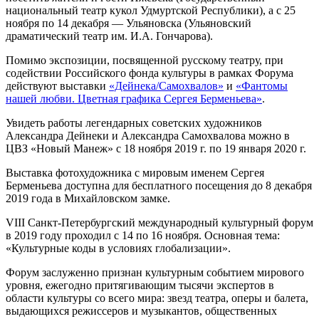
национальный театр кукол Удмуртской Республики), а с 25
ноября по 14 декабря — Ульяновска (Ульяновский
драматический театр им. И.А. Гончарова).
Помимо экспозиции, посвященной русскому театру, при
содействии Российского фонда культуры в рамках Форума
действуют выставки
«Дейнека/Самохвалов»
и
«Фантомы
нашей любви. Цветная графика Сергея Берменьева»
.
Увидеть работы легендарных советских художников
Александра Дейнеки и Александра Самохвалова можно в
ЦВЗ «Новый Манеж» с 18 ноября 2019 г. по 19 января 2020 г.
Выставка фотохудожника с мировым именем Сергея
Берменьева доступна для бесплатного посещения до 8 декабря
2019 года в Михайловском замке.
VIII Санкт-Петербургский международный культурный форум
в 2019 году проходил с 14 по 16 ноября. Основная тема:
«Культурные коды в условиях глобализации».
Форум заслуженно признан культурным событием мирового
уровня, ежегодно притягивающим тысячи экспертов в
области культуры со всего мира: звезд театра, оперы и балета,
выдающихся режиссеров и музыкантов, общественных