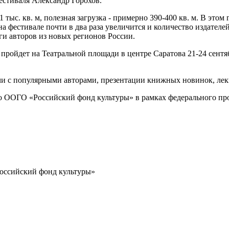
естиваля Александр Горохов.
. кв. м, полезная загрузка - примерно 390-400 кв. м. В этом год
 на фестивале почти в два раза увеличится и количество издател
ги авторов из новых регионов России.
ойдет на Театральной площади в центре Саратова 21-24 сентябр
чи с популярными авторами, презентации книжных новинок, лекц
го ООГО «Российский фонд культуры» в рамках федерального пр
Российский фонд культуры»