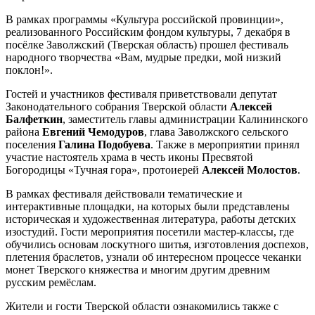
В рамках программы «Культура российской провинции»,
реализованного Российским фондом культуры, 7 декабря в
посёлке Заволжский (Тверская область) прошел фестиваль
народного творчества «Вам, мудрые предки, мой низкий
поклон!».
Гостей и участников фестиваля приветствовали депутат
Законодательного собрания Тверской области
Алексей
Балфеткин
, заместитель главы администрации Калининского
района
Евгений Чемодуров
, глава Заволжского сельского
поселения
Галина Подобуева
. Также в мероприятии принял
участие настоятель храма в честь иконы Пресвятой
Богородицы «Тучная гора», протоиерей
Алексей Молостов
.
В рамках фестиваля действовали тематические и
интерактивные площадки, на которых были представлены
историческая и художественная литература, работы детских
изостудий. Гости мероприятия посетили мастер-классы, где
обучились основам лоскутного шитья, изготовления доспехов,
плетения браслетов, узнали об интересном процессе чеканки
монет Тверского княжества и многим другим древним
русским ремёслам.
Жители и гости Тверской области ознакомились также с