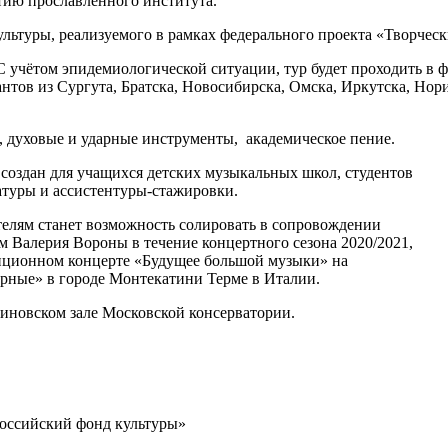
тию прославленного института.
ультуры, реализуемого в рамках федерального проекта «Творчес
 С учётом эпидемиологической ситуации, тур будет проходить 
нтов из Сургута, Братска, Новосибирска, Омска, Иркутска, Нор
, духовые и ударные инструменты, академическое пение.
создан для учащихся детских музыкальных школ, студентов
атуры и ассистентуры-стажировки.
телям станет возможность солировать в сопровождении
 Валерия Вороны в течение концертного сезона 2020/2021,
диционном концерте «Будущее большой музыки» на
ёрные» в городе Монтекатини Терме в Италии.
аниновском зале Московской консерватории.
Российский фонд культуры»