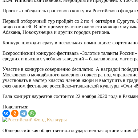
М.М. Ипполитова-Иванова. Мероприятие приурочено к 100-ле
Проект - победитель грантового конкурса Российского фонда к
Первый отборочный тур пройдёт со 2 по 4 октября в Сургуте.
видеозаписей. В нём примут участие около ста молодых музыка
Абакана, Новокузнецка и других городов региона.
Конкурс проходит сразу в нескольких номинациях: фортепиано
Всероссийский конкурсс-фестиваль «Золотые таланты России» 
средних и высших учебных заведений – бакалавриата, магистр
Участие в конкурсе совершенно бесплатно. А наградой победи
Московского молодёжного камерного оркестра под управлением
участвовать в мастер-классах членов жюри и выступить в тра
ежегодном фестивале российско-итальянской культуры «Очи ч
Гала-концерт лауреатов состоится 22 ноября 2020 года в Рахм
Поделиться:
Общероссийская общественно-государственная организация «