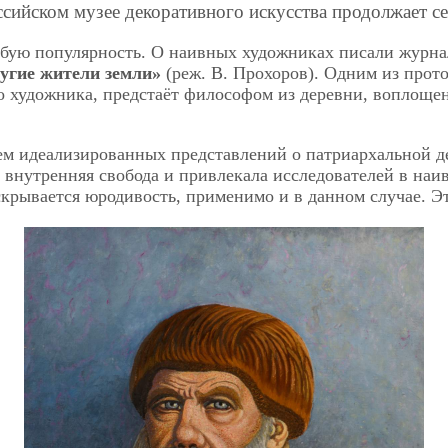
ссийском музее декоративного искусства продолжает 
собую популярность. О наивных художниках писали журна
угие жители земли»
(реж. В. Прохоров). Одним из прот
о художника, предстаёт философом из деревни, воплощен
м идеализированных представлений о патриархальной де
 внутренняя свобода и привлекала исследователей в на
скрывается юродивость, применимо и в данном случае. Э