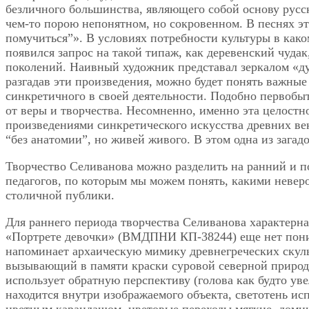
безличного большинства, являющего собой основу русск
чем-то порою непонятном, но сокровенном. В песнях э
помучиться”». В условиях потребности культуры в как
появился запрос на такой типаж, как деревенский чуда
поколений. Наивный художник представал зеркалом «душ
разгадав эти произведения, можно будет понять важны
синкретичного в своей деятельности. Подобно первобы
от веры и творчества. Несомненно, именно эта целост
произведениями синкретического искусства древних век
“без анатомии”, но живей живого. В этом одна из загад
Творчество Селиванова можно разделить на ранний и п
педагогов, по которым мы можем понять, какими невер
столичной публики.
Для раннего периода творчества Селиванова характерна
«Портрете девочки» (ВМДПНИ КП-38244) еще нет поним
напоминает архаическую мимику древнегреческих скуль
вызывающий в памяти краски суровой северной природ
использует обратную перспективу (голова как будто уве
находится внутри изображаемого объекта, светотень исп
цветным карандашом, цветовые переходы мягкие, доми