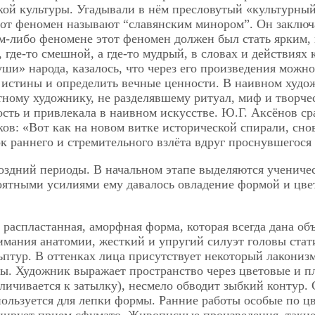
ой культуры. Угадывали в нём пресловутый «культурный 
тот феномен называют “славянским минором”. Он заключа
ом-либо феномене этот феномен должен был стать ярким,
к, где-то смешной, а где-то мудрый, в словах и действи
и» народа, казалось, что через его произведения можно
е истины и определить вечные ценности. В наивном худо
тному художнику, не разделявшему ритуал, миф и творч
ность и привлекала в наивном искусстве. Ю.Г. Аксёнов 
ов: «Вот как на новом витке исторической спирали, снов
ок раннего и стремительного взлёта вдруг проснувшегося
оздний периоды. В начальном этапе выделяются учениче
оятными усилиями ему давалось овладение формой и цв
 распластанная, аморфная форма, которая всегда дана о
ания анатомии, жесткий и упругий силуэт головы стати
птур. В оттенках лица присутствует некоторый лакониз
ы. Художник выражает пространство через цветовые и п
личивается к затылку), несмело обводит зыбкий контур. 
ользуется для лепки формы. Ранние работы особые по цве
нирует прием сфумато. Живописные произведения, таки