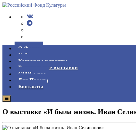
О Фонде
События
Конкурсы и гранты
Виртуальные выставки
СМИ о нас
Для Прессы
Контакты
О выставке «И была жизнь. Иван Сели