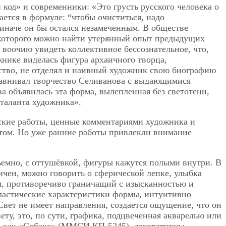
код» и современники: «Это грусть русского человека о
ется в формуле: “чтобы очиститься, надо
 иначе он бы остался незамеченным. В обществе
ях которого можно найти утерянный опыт предыдущих
 воочию увидеть коллективное бессознательное, что,
жнике виделась фигура архаичного творца,
ество, не отделял и наивный художник свою биографию
сравнивал творчество Селиванова с выдающимися
а объявилась эта форма, вылепленная без светотени,
 таланта художника».
ские работы, ценные комментариями художника и
етом. Но уже ранние работы привлекли внимание
бъемно, с оттушёвкой, фигуры кажутся полыми внутри. В
чен, можно говорить о сферической лепке, улыбка
м, противоречиво граничащий с изысканностью и
ластические характеристики формы, интуитивно
Свет не имеет направления, создается ощущение, что он
ту, это, по сути, графика, подцвеченная акварелью или
е как «Собака» (ММСИ КП-5245), декоративны.