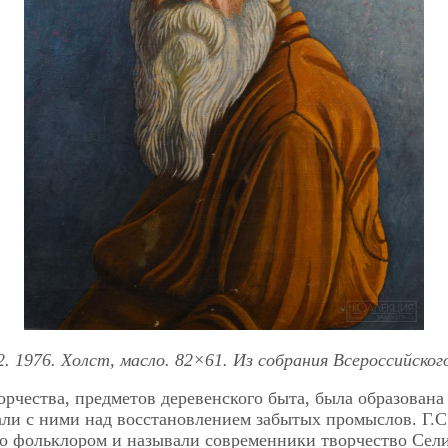
 1976. Холст, масло. 82×61. Из собрания Всероссийског
орчества, предметов деревенского быта, была образован
ли с ними над восстановлением забытых промыслов. Г.С.
но фольклором и называли современники творчество Сели