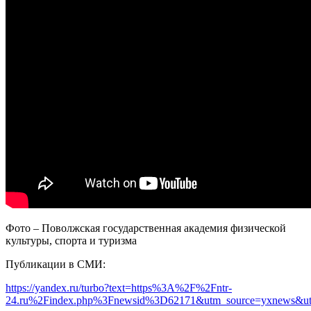
Фото – Поволжская государственная академия физической
культуры, спорта и туризма
Публикации в СМИ:
https://yandex.ru/turbo?text=https%3A%2F%2Fntr-
24.ru%2Findex.php%3Fnewsid%3D62171&utm_source=yxnews&u