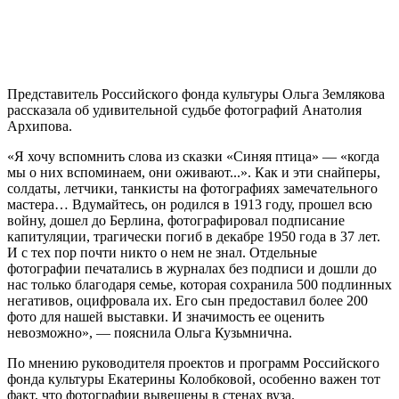
Представитель Российского фонда культуры Ольга Землякова
рассказала об удивительной судьбе фотографий Анатолия
Архипова.
«Я хочу вспомнить слова из сказки «Синяя птица» — «когда
мы о них вспоминаем, они оживают...». Как и эти снайперы,
солдаты, летчики, танкисты на фотографиях замечательного
мастера… Вдумайтесь, он родился в 1913 году, прошел всю
войну, дошел до Берлина, фотографировал подписание
капитуляции, трагически погиб в декабре 1950 года в 37 лет.
И с тех пор почти никто о нем не знал. Отдельные
фотографии печатались в журналах без подписи и дошли до
нас только благодаря семье, которая сохранила 500 подлинных
негативов, оцифровала их. Его сын предоставил более 200
фото для нашей выставки. И значимость ее оценить
невозможно», — пояснила Ольга Кузьмнична.
По мнению руководителя проектов и программ Российского
фонда культуры Екатерины Колобковой, особенно важен тот
факт, что фотографии вывешены в стенах вуза.