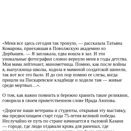
«Меня все здесь сегодня так тронуло, — рассказала Татьяна
Комарова, приехавшая в Поволжскую академию из
Дербышек. — Я заплакала, едва вошла в зал. И эти
уникальные фотографии словно вернули меня в годы детства.
Моя мама лейтенант, минометчица. Помню, как после войны
я, выпускница школы, ходила в маминой солдатской шинели,
так вот все это было. И до сих пор помню ее слезы, когда
пришли на Пискаревское кладбище и ходили там — живые
среди мертвых…».
О том, как важно помнить и бережно хранить такие реликвии,
говорила в своем приветственном слове Ирада Аюпова.
«Дорогие наши ветераны и студенты, открывая эту выставку,
мы предвосхищаем старт года 75-летия великой победы.
Неслучайно ее путь по стране начинается в тыловой Казани
— городе, где люди отдавали кровь для раненых, где