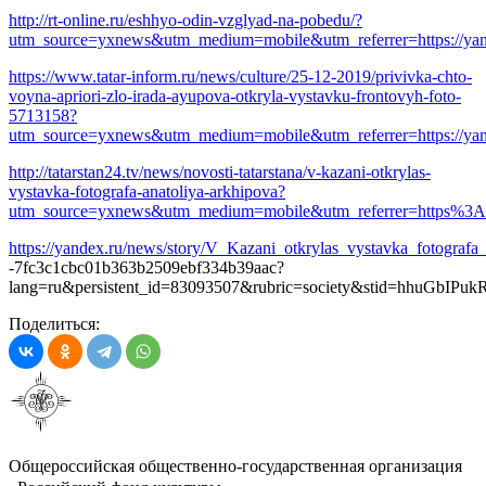
http://rt-online.ru/eshhyo-odin-vzglyad-na-pobedu/?
utm_source=yxnews&utm_medium=mobile&utm_referrer=https://yan
https://www.tatar-inform.ru/news/culture/25-12-2019/privivka-chto-
voyna-apriori-zlo-irada-ayupova-otkryla-vystavku-frontovyh-foto-
5713158?
utm_source=yxnews&utm_medium=mobile&utm_referrer=https://yan
http://tatarstan24.tv/news/novosti-tatarstana/v-kazani-otkrylas-
vystavka-fotografa-anatoliya-arkhipova?
utm_source=yxnews&utm_medium=mobile&utm_referrer=https%
https://yandex.ru/news/story/V_Kazani_otkrylas_vystavka_fotografa
-7fc3c1cbc01b363b2509ebf334b39aac?
lang=ru&persistent_id=83093507&rubric=society&stid=hhuGbIPu
Поделиться:
Общероссийская общественно-государственная организация