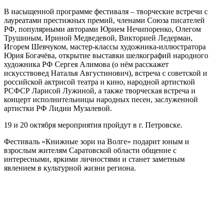
В насыщенной программе фестиваля – творческие встречи с
лауреатами престижных премий, членами Союза писателей
РФ, популярными авторами Юрием Нечипоренко, Олегом
Трушиным, Ириной Медведевой, Викторией Ледерман,
Игорем Шевчуком, мастер-классы художника-иллюстратора
Юрия Богачёва, открытие выставки шелкографий народного
художника РФ Сергея Алимова (о нём расскажет
искусствовед Наталья Августинович), встреча с советской и
российской актрисой театра и кино, народной артисткой
РСФСР Ларисой Лужиной, а также творческая встреча и
концерт исполнительницы народных песен, заслуженной
артистки РФ Лидии Музалевой.
19 и 20 октября мероприятия пройдут в г. Петровске.
Фестиваль «Книжные зори на Волге» подарит юным и
взрослым жителям Саратовской области общение с
интересными, яркими личностями и станет заметным
явлением в культурной жизни региона.