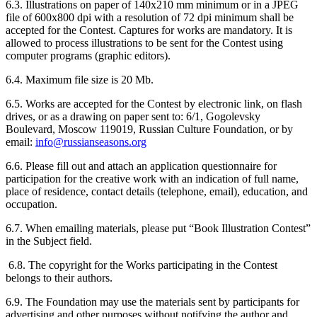
6.3. Illustrations on paper of 140х210 mm minimum or in a JPEG
file of 600х800 dpi with a resolution of 72 dpi minimum shall be
accepted for the Contest. Captures for works are mandatory. It is
allowed to process illustrations to be sent for the Contest using
computer programs (graphic editors).
6.4. Maximum file size is 20 Mb.
6.5. Works are accepted for the Contest by electronic link, on flash
drives, or as a drawing on paper sent to: 6/1, Gogolevsky
Boulevard, Moscow 119019, Russian Culture Foundation, or by
email:
info@russianseasons.org
6.6. Please fill out and attach an application questionnaire for
participation for the creative work with an indication of full name,
place of residence, contact details (telephone, email), education, and
occupation.
6.7. When emailing materials, please put “Book Illustration Contest”
in the Subject field.
6.8. The copyright for the Works participating in the Contest
belongs to their authors.
6.9. The Foundation may use the materials sent by participants for
advertising and other purposes without notifying the author and