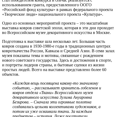
стал победителем конкурса и сейчас реализуется с
использованием гранта, предоставленного ООГО
«Российский фонд культуры» в рамках федерального проекта
«Творческие люди» национального проекта «Культура».
Одно из основных мероприятий проекта – это масштабная
выставка ковров советской эпохи, которая в эти дни проходит
во Всероссийском музее декоративного искусства в Москве.
Подготовка к выставке шла несколько лет. Большая часть
ковров создана в 1930-1980-е годы в традиционных центрах
ковроткачества России, Кавказа и Средней Азии. В семи залах
музея показаны темы и мотивы, связанные с рождением
нового советского государства. Здесь и достижения в спорте,
и портреты лидеров страны, и бытовые сценки из жизни
простых людей. Всего на выставке представлено более 60
объектов.
«Каждая вещь посвящена какому-то значимому
событию, – рассказывает хранитель гобеленов и
ковров отдела «Ткани»
Всероссийского музея
декоративного искусства Зулима Ануаровна
Безирова. –
Сначала эти огромные полотна
создавались целыми коллективами художников, а
потом их уже осваивали ткачи. За каждым
предметом – история. Даже посетители