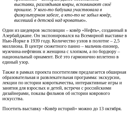
выставки, разглядывая ковры, вспоминают своё
прошлое. У кого-то бабушка участвовала в
физкультурном забеге, а кто-то не забыл ковёр,
висевший в детской над кроватью».
Один из шедевров экспозиции – ковёр «Нефть», созданный в
Азербайджане. Он экспонировался на Всемирной выставке в
Нью-Йорке в 1939 году. Количество узлов в полотне – 2,5
миллиона. В центре сюжетного панно – мальчик-пионер,
мужчина-нефтяник и женщина с хлопком, а по бордюру –
национальный орнамент. Всё это гармонично вплетено в
единый узор.
Также в рамках проекта посетителям предлагается обширная
образовательная и развлекательная программа: экскурсии,
лекции по истории ковроткачества, интерактивные игры и
занятия для взрослых и детей, встречи с российскими
дизайнерами, показы фильмов об истории коврового
искусства.
Посетить выставку «Ковёр историй»
можно до 13 октября.