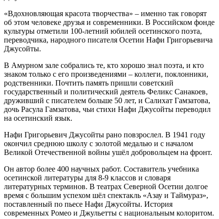
«Вдохновляющая красота творчества» – именно так говорят
об этом человеке друзья и современники. В Российском фонде
культуры отметили 100-летний юбилей осетинского поэта,
переводчика, народного писателя Осетии Нафи Григорьевича
Джусойты.
В Амурном зале собрались те, кто хорошо знал поэта, и кто
знаком только с его произведениями – коллеги, поклонники,
родственники. Почтить память пришли советский
государственный и политический деятель Феликс Санакоев,
друживший с писателем больше 50 лет, и Салихат Гамзатова,
дочь Расула Гамзатова, чьи стихи Нафи Джусойты переводил
на осетинский язык.
Нафи Григорьевич Джусойты рано повзрослел. В 1941 году
окончил среднюю школу с золотой медалью и с началом
Великой Отечественной войны ушёл добровольцем на фронт.
Он автор более 400 научных работ. Составитель учебника
осетинской литературы для 8-9 классов и словаря
литературных терминов. В театрах Северной Осетии долгое
время с большим успехом шёл спектакль «Азау и Таймураз»,
поставленный по пьесе Нафи Джусойты. История
современных Ромео и Джульетты с национальным колоритом.