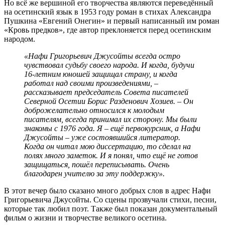
Но всё же вершиной его творчества являются переведённый
на осетинский язык в 1953 году роман в стихах Александра
Пушкина «Евгений Онегин» и первый написанный им роман
«Кровь предков», где автор преклоняется перед осетинским
народом.
«Нафи Григорьевич Джусойты всегда остро
чувствовал судьбу своего народа. И когда, будучи
16-летним юношей защищал страну, и когда
работал над своими произведениями, –
рассказывает председатель Совета писателей
Северной Осетии Борис Разденович Хозиев. – Он
доброжелательно относился к молодым
писателям, всегда принимал их сторону. Мы были
знакомы с 1976 года. Я – ещё первокурсник, а Нафи
Джусойты – уже состоявшийся литератор.
Когда он читал мою диссертацию, то сделал на
полях много заметок. И я понял, что ещё не готов
защищаться, пошёл переписывать. Очень
благодарен учителю за эту поддержку».
В этот вечер было сказано много добрых слов в адрес Нафи
Григорьевича Джусойты. Со сцены прозвучали стихи, песни,
которые так любил поэт. Также был показан документальный
фильм о жизни и творчестве великого осетина.