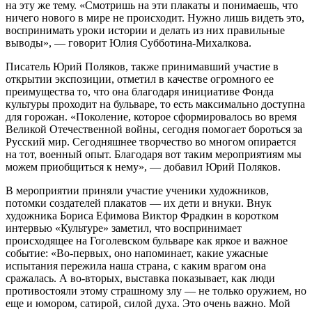
на эту же тему. «Смотришь на эти плакаты и понимаешь, что
ничего нового в мире не происходит. Нужно лишь видеть это,
воспринимать уроки истории и делать из них правильные
выводы», — говорит Юлия Субботина-Михалкова.
Писатель Юрий Поляков, также принимавший участие в
открытии экспозиции, отметил в качестве огромного ее
преимущества то, что она благодаря инициативе Фонда
культуры проходит на бульваре, то есть максимально доступна
для горожан. «Поколение, которое сформировалось во время
Великой Отечественной войны, сегодня помогает бороться за
Русский мир. Сегодняшнее творчество во многом опирается
на тот, военный опыт. Благодаря вот таким мероприятиям мы
можем приобщиться к нему», — добавил Юрий Поляков.
В мероприятии приняли участие ученики художников,
потомки создателей плакатов — их дети и внуки. Внук
художника Бориса Ефимова Виктор Фрадкин в коротком
интервью «Культуре» заметил, что воспринимает
происходящее на Гоголевском бульваре как яркое и важное
событие: «Во-первых, оно напоминает, какие ужасные
испытания пережила наша страна, с каким врагом она
сражалась. А во-вторых, выставка показывает, как люди
противостояли этому страшному злу — не только оружием, но
еще и юмором, сатирой, силой духа. Это очень важно. Мой