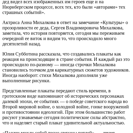
дед видел всех изображенных им героев еще и на
Нюрнбергском процессе, всех тех, кто были «авторами» тех
страшных событий».
Актриса Анна Михалкова в ответ на замечание «Культуры» о
прозорливости ее деда, Сергея Владимировича Михалкова,
заметила, что история повторяется, сегодня мы переживаем
очередной ее виток и видим то, что происходило много
десятилетий назад.
Юлия Субботина рассказала, что создавались плакаты как
реакция на происходящие в стране события. И каждый раз это
происходило по-разному — иногда строчки Михалкова
становились толчком для карикатурных сюжетов художников.
Иногда наоборот: стихи Михалкова дополняли уже
выполненные рисунки.
Представленные плакаты передают стиль времени, в
гротескном виде напоминают об исторических персонажах
далекой эпохи, ее событиях — о победе советского народа во
Второй мировой войне, о холодной войне, гонке вооружений
и противостоянии идеологий. При этом большинство работ
рисуют узнаваемые сегодня политические силы абстрактно,
что и наделяет старый плакат удивительной актуальностью.
«Палачи между собой тесно связаны петлей», — двумя