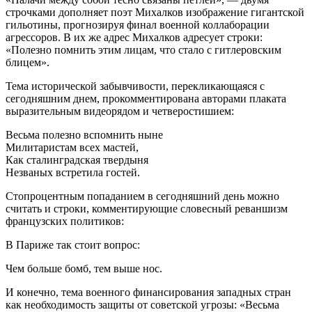
строчками дополняет поэт Михалков изображение гигантской
гильотины, прогнозируя финал военной коллаборации
агрессоров. В их же адрес Михалков адресует строки:
«Полезно помнить этим лицам, что стало с гитлеровским
блицем».
Тема исторической забывчивости, перекликающаяся с
сегодняшним днем, прокомментирована авторами плаката
выразительным видеорядом и четверостишием:
Весьма полезно вспомнить ныне
Милитаристам всех мастей,
Как сталинградская твердыня
Незваных встретила гостей.
Стопроцентным попаданием в сегодняшний день можно
считать и строки, комментирующие словесный реваншизм
французских политиков:
В Париже так стоит вопрос:
Чем больше бомб, тем выше нос.
И конечно, тема военного финансирования западных стран
как необходимость защиты от советской угрозы: «Весьма