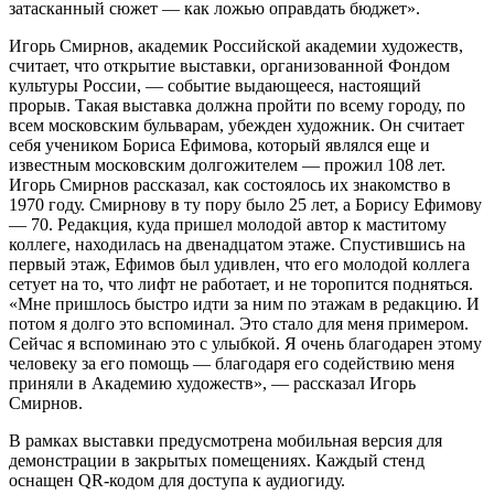
затасканный сюжет — как ложью оправдать бюджет».
Игорь Смирнов, академик Российской академии художеств,
считает, что открытие выставки, организованной Фондом
культуры России, — событие выдающееся, настоящий
прорыв. Такая выставка должна пройти по всему городу, по
всем московским бульварам, убежден художник. Он считает
себя учеником Бориса Ефимова, который являлся еще и
известным московским долгожителем — прожил 108 лет.
Игорь Смирнов рассказал, как состоялось их знакомство в
1970 году. Смирнову в ту пору было 25 лет, а Борису Ефимову
— 70. Редакция, куда пришел молодой автор к маститому
коллеге, находилась на двенадцатом этаже. Спустившись на
первый этаж, Ефимов был удивлен, что его молодой коллега
сетует на то, что лифт не работает, и не торопится подняться.
«Мне пришлось быстро идти за ним по этажам в редакцию. И
потом я долго это вспоминал. Это стало для меня примером.
Сейчас я вспоминаю это с улыбкой. Я очень благодарен этому
человеку за его помощь — благодаря его содействию меня
приняли в Академию художеств», — рассказал Игорь
Смирнов.
В рамках выставки предусмотрена мобильная версия для
демонстрации в закрытых помещениях. Каждый стенд
оснащен QR-кодом для доступа к аудиогиду.