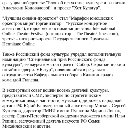
сразу два победителя: "Блог об искусстве, культуре и развитии
Анастасии Коноваловой" и проект "Хот Культур".
"Лучшим онлайн-проектом" стал "Марафон юношеских
оркестров мира" (организатор – "Русское концертное
агентство"), второе место в номинации занял International
Online Theatre Festival (организатор – TheTheatreTimes.com),
третье – интернет-проект Государственного Эрмитажа
Hermitage Online.
Также Российский фонд культуры учредил дополнительную
номинацию "Специальный приз Российского фонда
культуры", ее лауреатом стал проект "Собор: Скрытые знаки и
потайные двери. VR-тур", появившийся в результате
сотрудничества Кафедрального собора в Калининграде с
командой Franema.
В экспертный совет вошли восемь деятелей культуры,
представители СМИ, эксперты по стратегическим
коммуникациям, в частности, музыкант, дирижер, народный
артист РФ Юрий Башмет, главный архитектор Москвы Сергей
Кузнецов, директор ГМИИ имени Пушкина Марина Лошак,
ректор Санкт-Петербургской академии художеств имени Ильи
Репина, заслуженный деятель искусств РФ Семен
Михайловский и другие.