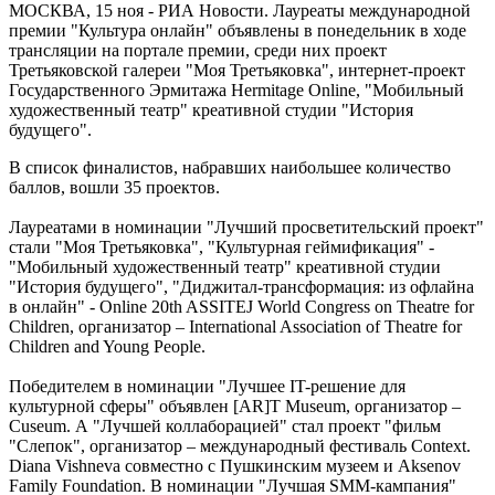
МОСКВА, 15 ноя - РИА Новости. Лауреаты международной
премии "Культура онлайн" объявлены в понедельник в ходе
трансляции на портале премии, среди них проект
Третьяковской галереи "Моя Третьяковка", интернет-проект
Государственного Эрмитажа Hermitage Online, "Мобильный
художественный театр" креативной студии "История
будущего".
В список финалистов, набравших наибольшее количество
баллов, вошли 35 проектов.
Лауреатами в номинации "Лучший просветительский проект"
стали "Моя Третьяковка", "Культурная геймификация" -
"Мобильный художественный театр" креативной студии
"История будущего", "Диджитал-трансформация: из офлайна
в онлайн" - Online 20th ASSITEJ World Congress on Theatre for
Children, организатор – International Association of Theatre for
Children and Young People.
Победителем в номинации "Лучшее IT-решение для
культурной сферы" объявлен [AR]T Museum, организатор –
Cuseum. А "Лучшей коллаборацией" стал проект "фильм
"Слепок", организатор – международный фестиваль Context.
Diana Vishneva совместно с Пушкинским музеем и Aksenov
Family Foundation. В номинации "Лучшая SMM-кампания"