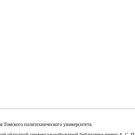
ом Томского политехнического университета.
кой областной универсальнойнаучной библиотеке имени А. С. 