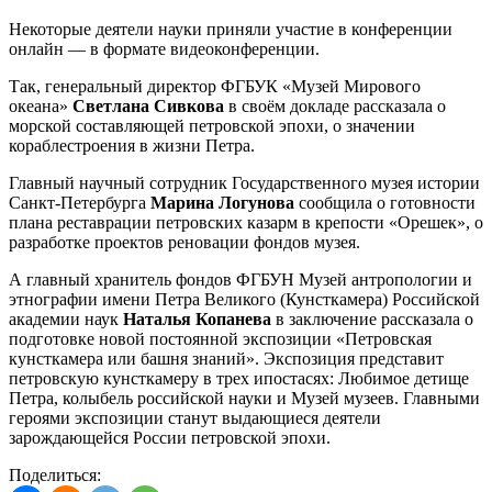
Некоторые деятели науки приняли участие в конференции
онлайн — в формате видеоконференции.
Так, генеральный директор ФГБУК «Музей Мирового
океана»
Светлана Сивкова
в своём докладе рассказала о
морской составляющей петровской эпохи, о значении
кораблестроения в жизни Петра.
Главный научный сотрудник Государственного музея истории
Санкт-Петербурга
Марина Логунова
сообщила о готовности
плана реставрации петровских казарм в крепости «Орешек», о
разработке проектов реновации фондов музея.
А главный хранитель фондов ФГБУН Музей антропологии и
этнографии имени Петра Великого (Кунсткамера) Российской
академии наук
Наталья Копанева
в заключение рассказала о
подготовке новой постоянной экспозиции «Петровская
кунсткамера или башня знаний». Экспозиция представит
петровскую кунсткамеру в трех ипостасях: Любимое детище
Петра, колыбель российской науки и Музей музеев. Главными
героями экспозиции станут выдающиеся деятели
зарождающейся России петровской эпохи.
Поделиться: