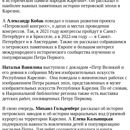
в исторической памяти народов Карелии». Он рассказал о
наиболее важных памятниках истории петровской эпохи в
Карелии.
А
Александр Кобак
поведал о планах развития проекта
«Петровский конгресс», о датах и местах проведения
конгрессов. Так, в 2021 году конгрессы пройдут в Санкт-
Петербурге и в Брюсселе, а в 2022-ом году — в Санкт-
Петербурге и в Амстердаме. Также он рассказал собравшимся
о петровских памятниках в Европе и большом интересе
международного исторического сообщества изучению и
популяризации Петра Первого.
Наталья Вавилова
выступила с докладом «Петр Великий и
его деяния в собрании Музея изобразительных искусств
Республики Карелия». Она поведала о живописных работах с
изображением Петра разных эпох, представленных в музее
изобразительных искусств Республики Карелия. По её словам,
в Национальной библиотеке региона также есть выставка
детских работ, посвященных Петру Первому.
В свою очередь,
Михаил Гольденберг
рассказал об истории
петровских заводов и об истории марциальных вод (грязевой
курорт) на территории Карелии. А
Елена Кальницкая
подчеркнула важность вовлечения детей в популяризацию
наследия Петра. Для ребят создаются каталоги и книги,