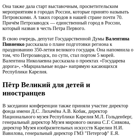
Она также дала старт выставочным, просветительским
мероприятиям в городах России, которые принято называть
Петровскими. А таких городов в нашей стране почти 70.
Причём Петрозаводск — единственный город в России,
который назван в честь Петра Первого.
В свою очередь, депутат Государственной Думы
Валентина
Пивненко
рассказала о плане подготовки региона к
празднованию 350-летия великого государя. Она напомнила о
том, что Петрозаводск, по сути, стал портом 5 морей.
Валентина Николаевна рассказала о проектах «Государева
дорога», «Марциальные воды» напрямую касающихся
Республики Карелия.
Пётр Великий для детей и
иностранцев
В заседании конференции также приняли участие директор
фонда имени Д.С. Лихачёва А.В. Кобак, директор
Национального музея Республики Карелия М.Л. Гольденберг,
генеральный директор Музея мирового океана С.Г. Сивкова,
директор Музея изобразительных искусств Карелии Н.И.
Вавилова, генеральный директор ГМЗ "Петергоф" Е.Я.