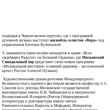
подворья в Черниговском переулке, где с программой
духовной музыки выступит
ансамбль солистов «Вера»
под
управлением Евгении Кузнецовой.
А завершится серия онлайн концертов в храме «Всех
скорбящих Радости» на Большой Ордынке, где
Московский
Синодальный хор
представит свою новую программу
«Музыкальная мистерия» (главный дирижёр – заслуженный
артист России Алексей Пузаков).
Художественными руководителями Международного
Великопостного хорового фестиваля являются профессор А.С.
Соколов (и.о. ректора Московской государственной
консерватории имени П.И. Чайковского) и митрополит
Волоколамский Илларион (Ректор Общецерковной
аспирантуры и докторантуры имени святых
Равноапостольных Кирилла и Мефодия). Инициатор
проведения фестиваля – заведующий кафедрой хорового