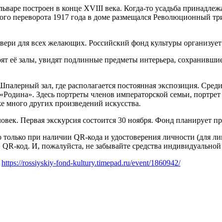
ьваре построен в конце XVIII века. Когда-то усадьба принадле
ского переворота 1917 года в доме размещался Революционный т
вери для всех желающих. Российский фонд культуры организует
т её залы, увидят подлинные предметы интерьера, сохранившиес
Шпалерный зал, где располагается постоянная экспозиция. Сре
Родина». Здесь портреты членов императорской семьи, портрет 
же много других произведений искусства.
овек. Первая экскурсия состоится 30 ноября. Фонд планирует пр
лько при наличии QR-кода и удостоверения личности (для лиц 
R-код. И, пожалуйста, не забывайте средства индивидуальной
:
https://rossiyskiy-fond-kultury.timepad.ru/event/1860942/