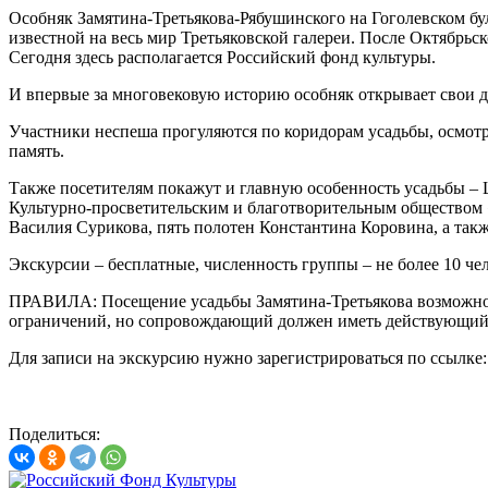
Особняк Замятина-Третьякова-Рябушинского на Гоголевском бул
известной на весь мир Третьяковской галереи. После Октябрь
Сегодня здесь располагается Российский фонд культуры.
И впервые за многовековую историю особняк открывает свои д
Участники неспеша прогуляются по коридорам усадьбы, осмотря
память.
Также посетителям покажут и главную особенность усадьбы – 
Культурно-просветительским и благотворительным обществом «
Василия Сурикова, пять полотен Константина Коровина, а так
Экскурсии – бесплатные, численность группы – не более 10 чел
ПРАВИЛА: Посещение усадьбы Замятина-Третьякова возможно то
ограничений, но сопровождающий должен иметь действующий Q
Для записи на экскурсию нужно зарегистрироваться по ссылке
Поделиться: