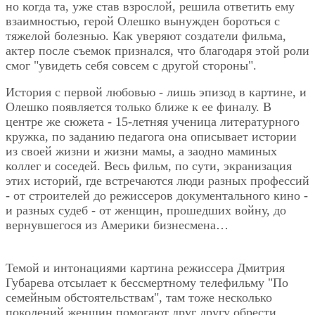
но когда та, уже став взрослой, решила ответить ему
взаимностью, герой Олешко вынужден бороться с
тяжелой болезнью. Как уверяют создатели фильма,
актер после съемок признался, что благодаря этой роли
смог "увидеть себя совсем с другой стороны".
История с первой любовью - лишь эпизод в картине, и
Олешко появляется только ближе к ее финалу. В
центре же сюжета - 15-летняя ученица литературного
кружка, по заданию педагога она описывает истории
из своей жизни и жизни мамы, а заодно маминых
коллег и соседей. Весь фильм, по сути, экранизация
этих историй, где встречаются люди разных профессий
- от строителей до режиссеров документального кино -
и разных судеб - от женщин, прошедших войну, до
вернувшегося из Америки бизнесмена…
Темой и интонациями картина режиссера Дмитрия
Губарева отсылает к бессмертному телефильму "По
семейным обстоятельствам", там тоже несколько
поколений женщин помогают друг другу обрести