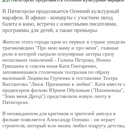
В Пятигорске продолжается Осенний культурный
марафон. В афише - концерты с участием звезд
балета и кино, встречи с известными писателями,
программы для детей, а также премьеры.
Жители этого города одни из первых в стране увидели
трагикомедию "Про мою маму и про меня", главные
роли в которой сыграли популярные актеры сразу
нескольких поколений - Галина Петрова, Нонна
Гришаева и совсем юная Катя Гонтаренко,
запомнившаяся столичным театралам по образу
маленькой Людмилы Гурченко в постановке Театра
Вахтангова "Люся. Признание в любви". Катя вместе с
продюсером фильма Юрием Обуховым ("Нахимовцы",
"Зови меня Дрозд") представляли новую ленту в
Пятигорске.
В неожиданном для критиков и зрителей амплуа в
фильме появляется Александр Олешко - он играет
строителя, который всю жизнь любил подругу детства,