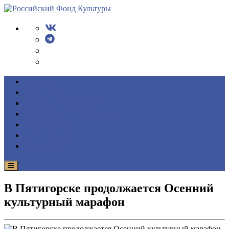
О Фонде
События
Конкурсы и гранты
Виртуальные выставки
СМИ о нас
Для Прессы
Контакты
В Пятигорске продолжается Осенний
культурный марафон