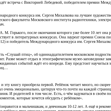
дёт встреча с Викторией Лебедевой, победителем премии Межд
ародного конкурса им. Сергея Михалкова на лучшее художествен
ского факультета Московского института радиотехники, электро
ач.
А. М. Горького, после окончания которого уже более 10 лет она
участвует в литературных конкурсах. Она лауреат премии Союза 
12) и победитель Международного конкурса им. Сергея Михалко
ть «Слушай птиц», об одиннадцатилетнем московском подростке
енег. Разве может отдых в этнографическом музее-заповеднике 
еожиданных событий ждёт его впереди. Ему предстоит научиться 
птиц…
 и эту книгу приобрела первой. Ребёнок читает много, но скорее
Читал очень эмоционально, цитируя что-то почти на каждой страни
ания. И родителей в том числе. Есть, о чём задуматься в своём 
 моментов, которые хочется обсудить с ребёнком».
Понравится и мальчишкам, и девчонкам 10-12 лет. А ещё я рекоме
го ребёнка: ярко описаны эмоции, переживания, страхи современ