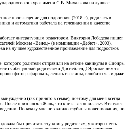
ународного конкурса имени С.В. Михалкова на лучшее
ное произведение для подростков (2018 г.), родилась в
ники и автоматики работала на телевидении в качестве
 работает литературным редактором. Виктория Лебедева пишет
писателей Москвы «Венец» (в номинации «Дебют», 2003),
ва на лучшее художественное произведение для подростков
, которого родители отправили на летние каникулы в Сибирь,
заменить обещанный родителями Диснейленд! Ярослав нехотя
хорошо фотографировать, лепить из глины, влюбиться... и даже
 вынужденно (так принято в семье), поэтому для меня всегда
це. После признался: «Жаль, что книга закончилась». Втянулся.
поведении. Поначалу мне не хватало глубины повествования, но
ндовала бы прочитать эту книгу родителям, у которых есть
ного подростка, автор рисовал главного героя, учитывая