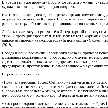
В новом выпуске проекта «Просто поговорим о жизни…» вас ж
художественное произведение для подростков.
Виктория Лебедева, обладатель третьей премии шестого Междун
подмосковном посёлке Купавна. После окончания радиотехниче
радиоинженера, обеспечивая трансляцию телевизионных перед
Любовь к литературе привела её в Литературный институт им. 
стихи и прозу для взрослых и детей, печатается в журналах, 
дипломант премии «Рукопись года» (в номинации «Сюжет», 20
(2018).
Победу в Конкурсе имени Сергея Михалкова ей принесла повес
к странным родственникам, у которых много детей, но мало д
садится в самолёт и совсем не подозревает, сколько ярких и н
предотвратить преступление. И самое главное – он услышит 
Из рецензий читателей:
«Покупала для сына, 11 лет. Случайно наткнулась на эту серию,
квест – найти то, что заденет его, что будет не для галочки. 
Я прочитала после него – книга, безусловно, заслуживает вним
для подростка это – то, что надо). В повести есть целый набор
«Это просто хорошее детское чтение, увлекательное и доброе. 
дети такого возраста. Возможно, это поможет им понять и свое