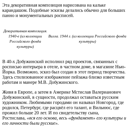
Эта декоративная композиция нарисована на кальке
карандашом. Подобные эскизы делались обычно для больших
панно и монументальных росписей.
Декоративная композиция.
1940-е (из коллекции
Вилла. 1944 г. (из коллекции Российского фонда
Российского фонда
культуры)
культуры)
В 40-х Добужинский исполнил ряд проектов, связанных с
росписью интерьера в отеле, в частном доме, в магазине Нью-
Йорка. Возможно, эскиз был создан в этот период творчества.
Здесь стилизованное изображение пейзажа близко известным
работам и манере М.В. Добужинского.
Живя в Европе, а затем в Америке Мстислав Валерианович
Добужинский, в сущности, продолжал оставаться русским
художником. Любимыми городами он называл Новгород, где
родился, Петербург, где расцвёл его талант, и Вильнюс, где
прожил больше 20 лет. И по свидетельству сына,
Ростислава,
«вся его основа, весь «фундамент» его культуры и
его личности были русские».