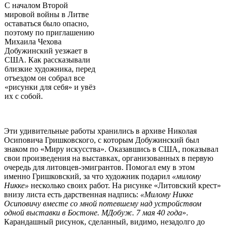
С началом Второй
мировой войны в Литве
оставаться было опасно,
поэтому по приглашению
Михаила Чехова
Добужинский уезжает в
США. Как рассказывали
близкие художника, перед
отъездом он собрал все
«рисунки для себя» и увёз
их с собой.
Эти удивительные работы хранились в архиве Николая
Осиповича Гришковского, с которым Добужинский был
знаком по «Миру искусства». Оказавшись в США, показывал
свои произведения на выставках, организованных в первую
очередь для литовцев-эмигрантов. Помогал ему в этом
именно Гришковский, за что художник подарил
«милому
Никке»
несколько своих работ. На рисунке «Литовский крест»
внизу листа есть дарственная надпись:
«Милому Никке
Осиповичу вместе со мной потевшему над устройством
одной выставки в Бостоне. МДобуж. 7 мая 40 года
».
Карандашный рисунок, сделанный, видимо, незадолго до