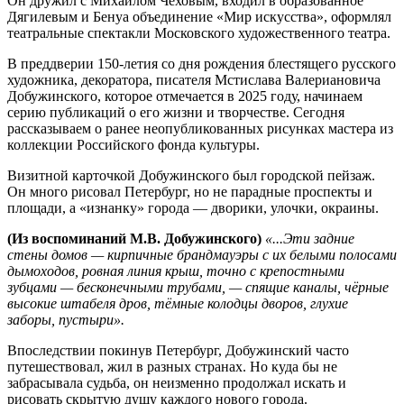
Он дружил с Михаилом Чеховым, входил в образованное
Дягилевым и Бенуа объединение «Мир искусства», оформлял
театральные спектакли Московского художественного театра.
В преддверии 150-летия со дня рождения блестящего русского
художника, декоратора, писателя Мстислава Валериановича
Добужинского, которое отмечается в 2025 году, начинаем
серию публикаций о его жизни и творчестве. Сегодня
рассказываем о ранее неопубликованных рисунках мастера из
коллекции Российского фонда культуры.
Визитной карточкой Добужинского был городской пейзаж.
Он много рисовал Петербург, но не парадные проспекты и
площади, а «изнанку» города — дворики, улочки, окраины.
(Из воспоминаний М.В. Добужинского)
«...Эти задние
стены домов — кирпичные брандмауэры с их белыми полосами
дымоходов, ровная линия крыш, точно с крепостными
зубцами — бесконечными трубами, — спящие каналы, чёрные
высокие штабеля дров, тёмные колодцы дворов, глухие
заборы, пустыри».
Впоследствии покинув Петербург, Добужинский часто
путешествовал, жил в разных странах. Но куда бы не
забрасывала судьба, он неизменно продолжал искать и
рисовать скрытую душу каждого нового города.