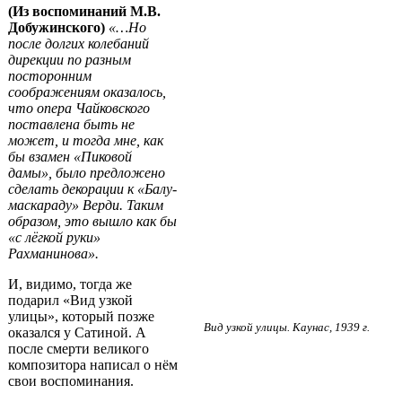
(Из воспоминаний М.В.
Добужинского)
«…Но
после долгих колебаний
дирекции по разным
посторонним
соображениям оказалось,
что опера Чайковского
поставлена быть не
может, и тогда мне, как
бы взамен «Пиковой
дамы», было предложено
сделать декорации к «Балу-
маскараду» Верди. Таким
образом, это вышло как бы
«с лёгкой руки»
Рахманинова».
И, видимо, тогда же
подарил «Вид узкой
улицы», который позже
Вид узкой улицы. Каунас, 1939 г.
оказался у Сатиной. А
после смерти великого
композитора написал о нём
свои воспоминания.