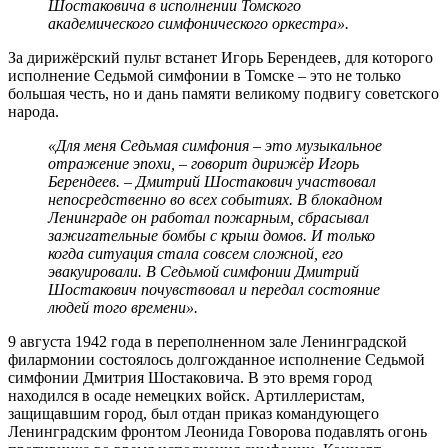
Шостаковича в исполнении Томского
академического симфонического оркестра».
За дирижёрский пульт встанет Игорь Берендеев, для которого
исполнение Седьмой симфонии в Томске – это не только
большая честь, но и дань памяти великому подвигу советского
народа.
«Для меня Седьмая симфония – это музыкальное
отражение эпохи, – говорит дирижёр Игорь
Берендеев. – Дмитрий Шостакович участвовал
непосредственно во всех событиях. В блокадном
Ленинграде он работал пожарным, сбрасывал
зажигательные бомбы с крыш домов. И только
когда ситуация стала совсем сложной, его
эвакуировали. В Седьмой симфонии Дмитрий
Шостакович почувствовал и передал состояние
людей того времени».
9 августа 1942 года в переполненном зале Ленинградской
филармонии состоялось долгожданное исполнение Седьмой
симфонии Дмитрия Шостаковича. В это время город
находился в осаде немецких войск. Артиллеристам,
защищавшим город, был отдан приказ командующего
Ленинградским фронтом Леонида Говорова подавлять огонь