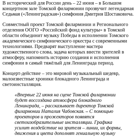
В исторический для России день – 22 июня – в Большом
концертном зале Томской филармонии прозвучит легендарная
Седьмая («Ленинградская») симфония Дмитрия Шостаковича.
Совместный проект Томской филармонии и Регионального
отделения ООГО «Российский фонд культуры» в Томской
области объединит музыку Победы в исполнении Томского
академического симфонического оркестра с современными
технологиями. Предварят выступление мастера
художественного слова, задача которых ввести зрителей в
атмосферу, напомнить историю создания и исполнения
симфонии в самый тяжёлый для Ленинграда период.
Концерт-действие – это мировой музыкальный шедевр,
малоизвестные хроники блокадного Ленинграда и
светоинсталляция.
«Впервые 22 июня на сцене Томской филармонии
будет воссоздана атмосфера блокадного
Ленинграда, – рассказывает директор Томской
филармонии
Наталия Чабовская.
–
С помощью
проекторов и прожекторов появятся
светоизобразительные инсталляции. Графика
усилит воздействие на зрителя – линии, их формы,
движения и цвета дополнят гениальную музыку