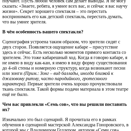
поучают. Пусть любой человек сам делает выводы. Я не могу
сказать: «Знаете, ребята, я умнее всех вас, и сейчас я вас научу
жизни». Секрет хорошего спектакля – это перестать
воспринимать его как детский спектакль, перестать думать,
что вы умнее зрителя.
В чём особенность вашего спектакля?
Сценография устроена таким образом, что зрители сидят с
двух сторон. Появляется ощущение кабаре – присутствие
здесь и сейчас. Есть несколько моментов прямого контакта со
зрителем. Это тоже кабарешный ход. Когда я говорю кабаре, я
не имею в виду как-кан, я имею в виду форму существования
до 4-ой стены и номерную структуру, когда возникают песни
или зонги
(Прим.: Зонг – вид баллады, иногда близкой к
джазовому ритму, часто пародийного, гротескного
характера)
. Первые зрители очень хорошо прочувствовали
ткань спектакля. Такой формы подачи материала в этом театре
ещё не было.
Чем вас привлекли «Семь сов», что вы решили поставить
их?
Изначально это был сценарий. Я прочитала его в рамках
обучения в сценарной мастерской Александра Гоноровского, в
которой мы с Владимиром Геллером, автором «Семи сов»,