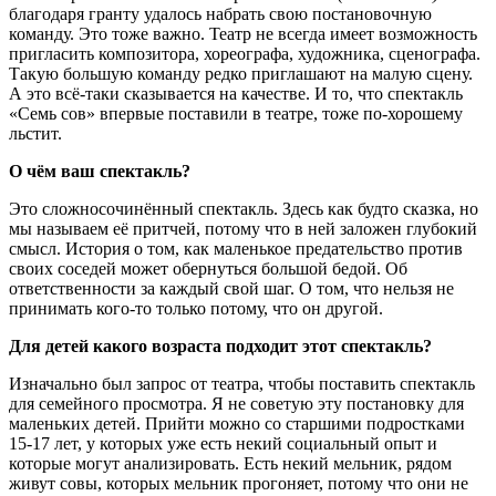
благодаря гранту удалось набрать свою постановочную
команду. Это тоже важно. Театр не всегда имеет возможность
пригласить композитора, хореографа, художника, сценографа.
Такую большую команду редко приглашают на малую сцену.
А это всё-таки сказывается на качестве. И то, что спектакль
«Семь сов» впервые поставили в театре, тоже по-хорошему
льстит.
О чём ваш спектакль?
Это сложносочинённый спектакль. Здесь как будто сказка, но
мы называем её притчей, потому что в ней заложен глубокий
смысл. История о том, как маленькое предательство против
своих соседей может обернуться большой бедой. Об
ответственности за каждый свой шаг. О том, что нельзя не
принимать кого-то только потому, что он другой.
Для детей какого возраста подходит этот спектакль?
Изначально был запрос от театра, чтобы поставить спектакль
для семейного просмотра. Я не советую эту постановку для
маленьких детей. Прийти можно со старшими подростками
15-17 лет, у которых уже есть некий социальный опыт и
которые могут анализировать. Есть некий мельник, рядом
живут совы, которых мельник прогоняет, потому что они не