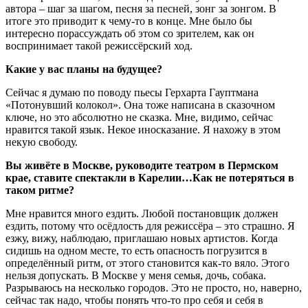
автора – шаг за шагом, песня за песней, зонг за зонгом. В
итоге это приводит к чему-то в конце. Мне было бы
интересно порассуждать об этом со зрителем, как он
воспринимает такой режиссёрский ход.
Какие у вас планы на будущее?
Сейчас я думаю по поводу пьесы Герхарта Гауптмана
«Потонувший колокол». Она тоже написана в сказочном
ключе, но это абсолютно не сказка. Мне, видимо, сейчас
нравится такой язык. Некое иносказание. Я нахожу в этом
некую свободу.
Вы живёте в Москве, руководите театром в Пермском
крае, ставите спектакли в Карелии…Как не потеряться в
таком ритме?
Мне нравится много ездить. Любой постановщик должен
ездить, потому что осёдлость для режиссёра – это страшно. Я
езжу, вижу, наблюдаю, приглашаю новых артистов. Когда
сидишь на одном месте, то есть опасность погрузится в
определённый ритм, от этого становится как-то вяло. Этого
нельзя допускать. В Москве у меня семья, дочь, собака.
Разрываюсь на несколько городов. Это не просто, но, наверно,
сейчас так надо, чтобы понять что-то про себя и себя в