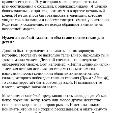
нравятся его жене. Эту историю можно переложить на
взаимоотношения с соседями, с одноклассниками. Я ужасно
боюсь маленького зрителя, потому что в притче печальный
конец. И не хотелось бы травмировать малышей, которые
увидят сов в названии и побегут смотреть смешную историю.
Родители, к сожалению, не всегда обращают внимание на
возрастной маркер.
Нужен ли особый талант, чтобы ставить спектакли для
детей?
Должно быть стремление поставить честно хорошую
историю. Поставить её настолько талантливо, насколько ты и
твоя команда можете. Детский спектакль или недетский –
определяется языком. Вот, например, «Пеппи Длинныйчулок»
– детская весёлая история, но если мы посмотрим год
написания произведения или обратим внимание на имя
силача, которого побеждает главная героиня
(Прим.: Адольф)
,
то сказка перестаёт быть совсем детской. И всплывают те
пласты, которые заложил автор.
Мне кажется ошибкой представлять спектакль для детей как
некое поучение. Когда театр или любое другое искусство
становится моралите, он проигрывает. И дети начинают
понимать, что им не историю рассказывают, а опять чему-то