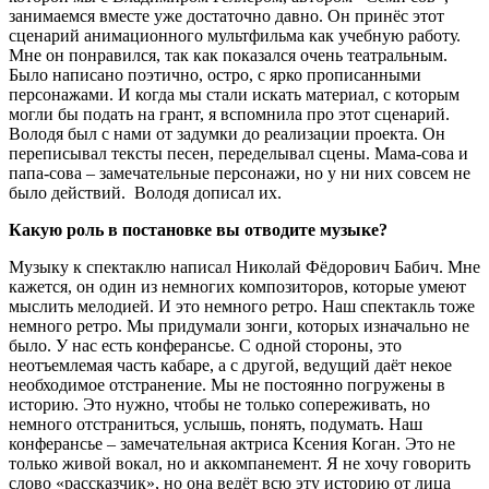
занимаемся вместе уже достаточно давно. Он принёс этот
сценарий анимационного мультфильма как учебную работу.
Мне он понравился, так как показался очень театральным.
Было написано поэтично, остро, с ярко прописанными
персонажами. И когда мы стали искать материал, с которым
могли бы подать на грант, я вспомнила про этот сценарий.
Володя был с нами от задумки до реализации проекта. Он
переписывал тексты песен, переделывал сцены. Мама-сова и
папа-сова – замечательные персонажи, но у ни них совсем не
было действий. Володя дописал их.
Какую роль в постановке вы отводите музыке?
Музыку к спектаклю написал Николай Фёдорович Бабич. Мне
кажется, он один из немногих композиторов, которые умеют
мыслить мелодией. И это немного ретро. Наш спектакль тоже
немного ретро. Мы придумали зонги
,
которых изначально не
было. У нас есть конферансье. С одной стороны, это
неотъемлемая часть кабаре, а с другой, ведущий даёт некое
необходимое отстранение. Мы не постоянно погружены в
историю. Это нужно, чтобы не только сопереживать, но
немного отстраниться, услышь, понять, подумать. Наш
конферансье – замечательная актриса Ксения Коган. Это не
только живой вокал, но и аккомпанемент. Я не хочу говорить
слово «рассказчик», но она ведёт всю эту историю от лица