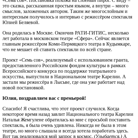
«Семь сов». Постановка похожа на слоёный пирог. С виду –
это сказка, рассказанная простым языком, а внутри – много
смыслов, заложенных автором. Таким же многослойным и
интересным получилось и интервью с режиссёром спектакля
Юлией Беляевой.
Она родилась в Москве. Окончив РАТИ-ГИТИС, несколько
лет работала в московском театре «Сфера». Сейчас является
главным режиссёром Коми-Пермяцкого театра в Кудымкаре,
что не мешает ей ставить спектакли по всей стране.
Проект «Семь сов», реализуемый с использованием гранта,
предоставленного Российским фондом культуры в рамках
Всероссийского конкурса по поддержке театрального
искусства, выпустили в Национальном театре Карелии. А
застали мы режиссёра в Лысьве, где она уже работает над
новой постановкой.
Юлия, поздравляем вас с премьерой!
Спасибо! Я счастлива, что этот проект случился. Когда
некоторое время назад завлит Национального театра Карелии
Наталья Жемгулене обратилась ко мне с просьбой поставить
спектакль, я была очень удивлена. Никогда не была в этом
театре, но много слышала и всегда хотела поработать здесь.
Вот так реализовался мой запрос в космос.
(Улыбается.)
А