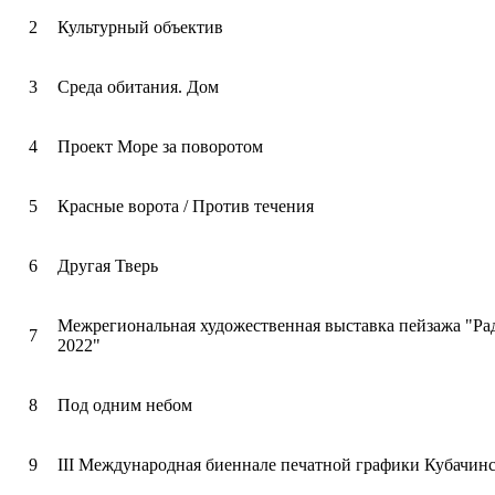
2
Культурный объектив
3
Среда обитания. Дом
4
Проект Море за поворотом
5
Красные ворота / Против течения
6
Другая Тверь
Межрегиональная художественная выставка пейзажа "Ра
7
2022"
8
Под одним небом
9
III Международная биеннале печатной графики Кубачин