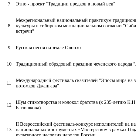
7
Этно - проект "Традиции предков в новый век"
Межрегиональный национальный практикум традицион
8
культуры в сибирском межнациональном согласии "Сиб
встречи"
9
Русская песня на земле Олонхо
10
Традиционный обрядовый праздник чеченского народа "
Международный фестиваль сказителей "Эпосы мира на з
11
потомков Джангара"
Шум стихотворства и колокол братства (к 235-летию К.Н
12
Батюшкова)
II Всероссийский фестиваль-конкурс исполнителей на н
13
национальных инструментах «Мастерство» в рамках Год
культурного наследия народов России