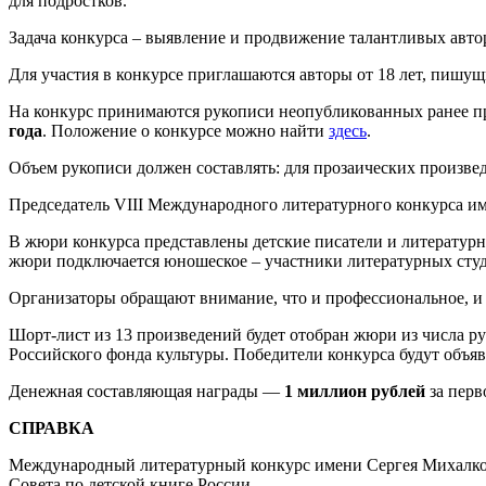
для подростков.
Задача конкурса – выявление и продвижение талантливых авто
Для участия в конкурсе приглашаются авторы от 18 лет, пишущ
На конкурс принимаются рукописи неопубликованных ранее прои
года
. Положение о конкурсе можно найти
здесь
.
Объем рукописи должен составлять: для прозаических произведен
Председатель VIII Международного литературного конкурса и
В жюри конкурса представлены детские писатели и литературн
жюри подключается юношеское – участники литературных студ
Организаторы обращают внимание, что и профессиональное, и 
Шорт-лист из 13 произведений будет отобран жюри из числа 
Российского фонда культуры. Победители конкурса будут объя
Денежная составляющая награды —
1 миллион рублей
за перв
СПРАВКА
Международный литературный конкурс имени Сергея Михалкова
Совета по детской книге России.