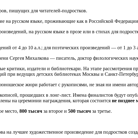
ров, пишущих для читателей-подростков.
ие на русском языке, проживающие как в Российской Федерации,
зведений, на русском языке в прозе или в стихах для подростко
ий от 4 до 10 а.л.; для поэтических произведений — от 1 до 3 а
мени Сергея Михалкова — писатель, доктор филологических нау
ые критики, издатели и библиотекари. На этапе рассмотрения п
ий при ведущих детских библиотеках Москвы и Санкт-Петербур
юношеское жюри работает с рукописями, не зная ни имени автор
рукописей, прошедших в лонг-лист. Имена финалистов будут опу
влены на церемонии награждения, которая состоится
не позднее 
ое место,
800 тысяч
за второе и
500 тысяч
за третье.
 на лучшее художественное произведение для подростков созда