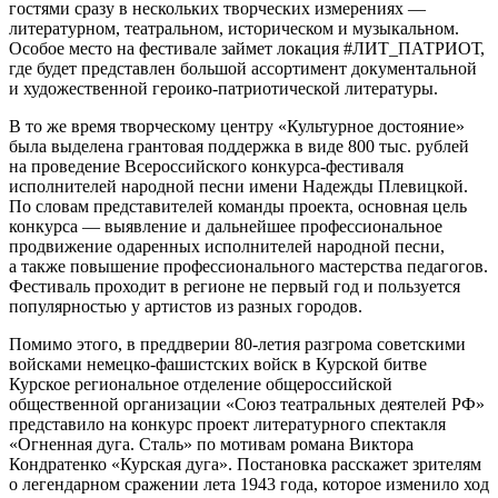
гостями сразу в нескольких творческих измерениях —
литературном, театральном, историческом и музыкальном.
Особое место на фестивале займет локация #ЛИТ_ПАТРИОТ,
где будет представлен большой ассортимент документальной
и художественной героико-патриотической литературы.
В то же время творческому центру «Культурное достояние»
была выделена грантовая поддержка в виде 800 тыс. рублей
на проведение Всероссийского конкурса-фестиваля
исполнителей народной песни имени Надежды Плевицкой.
По словам представителей команды проекта, основная цель
конкурса — выявление и дальнейшее профессиональное
продвижение одаренных исполнителей народной песни,
а также повышение профессионального мастерства педагогов.
Фестиваль проходит в регионе не первый год и пользуется
популярностью у артистов из разных городов.
Помимо этого, в преддверии 80-летия разгрома советскими
войсками немецко-фашистских войск в Курской битве
Курское региональное отделение общероссийской
общественной организации «Союз театральных деятелей РФ»
представило на конкурс проект литературного спектакля
«Огненная дуга. Сталь» по мотивам романа Виктора
Кондратенко «Курская дуга». Постановка расскажет зрителям
о легендарном сражении лета 1943 года, которое изменило ход