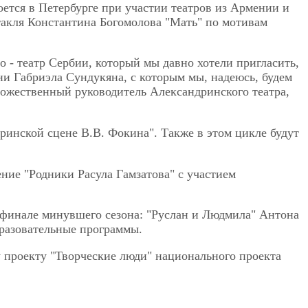
тся в Петербурге при участии театров из Армении и
такля Константина Богомолова "Мать" по мотивам
 - театр Сербии, который мы давно хотели пригласить,
ни Габриэла Сундукяна, с которым мы, надеюсь, будем
удожественный руководитель Александринского театра,
инской сцене В.В. Фокина". Также в этом цикле будут
ние "Родники Расула Гамзатова" с участием
 финале минувшего сезона: "Руслан и Людмила" Антона
бразовательные программы.
 проекту "Творческие люди" национального проекта