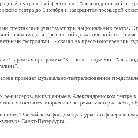
дный театральный фестиваль "Александринский" открое
нского театра до 6 ноября и завершится премьерой спек
ими спектаклями участвуют три национальных театра. Это
льной олимпиаде, и Ереванский драматический театр име
тветными гастролями", - сказал на пресс-конференции х
один" в рамках программы "К юбилею служения Александр
алина".
атова проведет музыкально-театрализованное представле
ых режиссеров, выпущенные в Александринском театре в
тивале состоятся творческие встречи, мастер-классы, о
вленного "Российским фондом культуры" по федеральному
культуре Санкт-Петербурга.