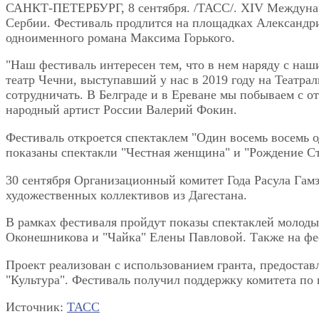
САНКТ-ПЕТЕРБУРГ, 8 сентября. /ТАСС/. XIV Междунаро
Сербии. Фестиваль продлится на площадках Александри
одноименного романа Максима Горького.
"Наш фестиваль интересен тем, что в нем наряду с наш
театр Чечни, выступавший у нас в 2019 году на Театра
сотрудничать. В Белграде и в Ереване мы побываем с о
народный артист России Валерий Фокин.
Фестиваль откроется спектаклем "Один восемь восемь 
показаны спектакли "Честная женщина" и "Рождение Ст
30 сентября Организационный комитет Года Расула Гамз
художественных коллективов из Дагестана.
В рамках фестиваля пройдут показы спектаклей молод
Оконешникова и "Чайка" Елены Павловой. Также на фес
Проект реализован с использованием гранта, предоста
"Культура". Фестиваль получил поддержку комитета по 
Источник:
ТАСС