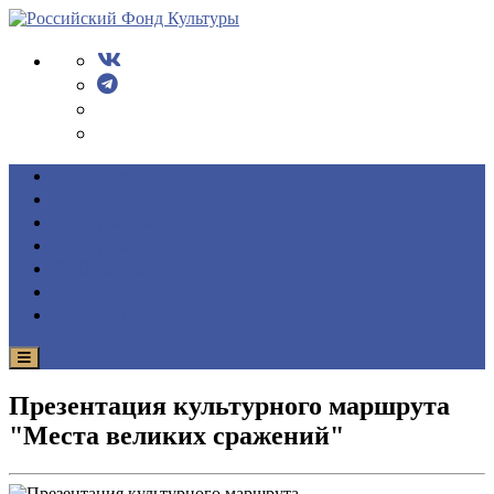
О Фонде
События
Конкурсы и гранты
Виртуальные выставки
СМИ о нас
Для Прессы
Контакты
Презентация культурного маршрута
"Места великих сражений"