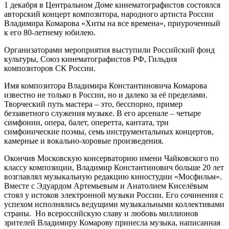
1 декабря в Центральном Доме кинематографистов состоялся
авторский концерт композитора, народного артиста России
Владимира Комарова «Хиты на все времена», приуроченный
к его 80-летнему юбилею.
Организаторами мероприятия выступили Российский фонд
культуры, Союз кинематографистов РФ, Гильдия
композиторов СК России.
Имя композитора Владимира Константиновича Комарова
известно не только в России, но и далеко за её пределами.
Творческий путь мастера – это, бесспорно, пример
беззаветного служения музыке. В его арсенале – четыре
симфонии, опера, балет, оперетта, кантата, три
симфонические поэмы, семь инструментальных концертов,
камерные и вокально-хоровые произведения.
Окончив Московскую консерваторию имени Чайковского по
классу композиции, Владимир Константинович больше 20 лет
возглавлял музыкальную редакцию киностудии «Мосфильм».
Вместе с Эдуардом Артемьевым и Анатолием Киселёвым
стоял у истоков электронной музыки России. Его сочинения с
успехом исполнялись ведущими музыкальными коллективами
страны. Но всероссийскую славу и любовь миллионов
зрителей Владимиру Комарову принесла музыка, написанная