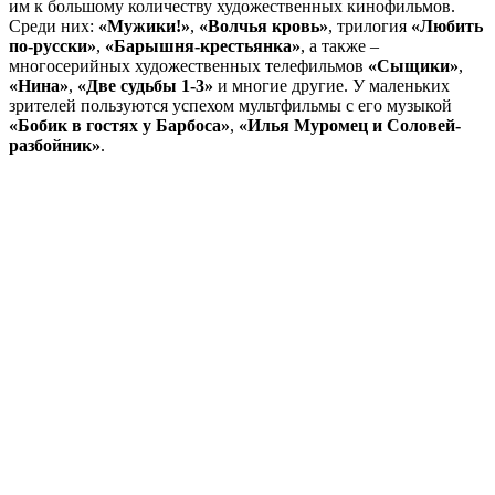
им к большому количеству художественных кинофильмов.
Среди них:
«Мужики!»
,
«Волчья кровь»
, трилогия
«Любить
по-русски»
,
«Барышня-крестьянка»
, а также –
многосерийных художественных телефильмов
«Сыщики»
,
«Нина»
,
«Две судьбы 1-3»
и многие другие. У маленьких
зрителей пользуются успехом мультфильмы с его музыкой
«Бобик в гостях у Барбоса»
,
«Илья Муромец и Соловей-
разбойник»
.