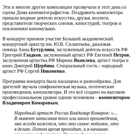
Эти и многие другие композиции прозвучали в этот день со
сцены Дома кинематографистов. Поздравить композитора
пришли видные деятели искусства, друзья, коллеги,
представители творческих союзов, киностудий, театров и
поклонники киномузыки.
В концерте приняли участие Большой академический
концертный оркестр им. Ю.В. Силантьева, джазовая
певица Анна
Бутурлина
, заслуженный деятель искусств РФ
Григорий
Гладков
, заслуженный артист РФ Евгений
Петров
,
заслуженная артистка РФ Марина
Яковлева
, артист театра и
кино Дмитрий
Щербина
. Специальный гость – народный
артист РФ Сергей
Никоненко
.
Программа концерта была насыщена и разнообразна. Для
зрителей звучала симфоническая музыка, поэтические
произведения, киношлягеры. И это всё создано на высоком
профессиональном уровне одним человеком –
композитором
Владимиром Комаровым
.
Народный артист России Владимир Комаров: «…
В момент написания того или иного произведения,
мне всегда кажется, что это самое любимое, что
я делаю. Потом время проходит, и я начинаю