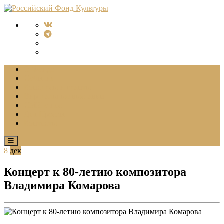
О Фонде
События
Конкурсы и гранты
Виртуальные выставки
СМИ о нас
Для Прессы
Контакты
8
дек
Концерт к 80-летию композитора
Владимира Комарова