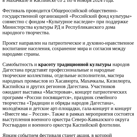
в Махачкале и Каспийске со 2 по 4 ноября 2024 года.
Фестиваль проводится Общероссийской общественно-
государственной организацией «Российский фонд культуры»
совместно с фондом «Культурное наследие» при поддержке
Министерства культуры РД и Республиканского дома
народного творчества.
Проект направлен на патриотическое и духовно-нравственное
воспитание населения, сохранение мира и согласия между
народами страны.
Самобытность и
красоту традиционной культуры
народов
Дагестана представят профессиональные и народные
творческие коллективы, отдельные исполнители, мастера
народных промыслов из Хасавюрта, Махачкалы, Кизилюрта,
Каспийска и других регионов Дагестана. Участников
ожидают выставка «Мастеровая», концерт патриотических
программ «России посвящается», праздник семейного
творчества «Традиции и обряды народов Дагестана»,
молодёжная и детские арт-площадки, гала-концерт и концерт
«Вместе мы – Россия». Также в рамках мероприятия состоятся
выступления военного оркестра Северо-Кавказского округа
Росгвардии и военного оркестра Каспийской флотилии.
Ярким событием фестиваля станет акция, в которой