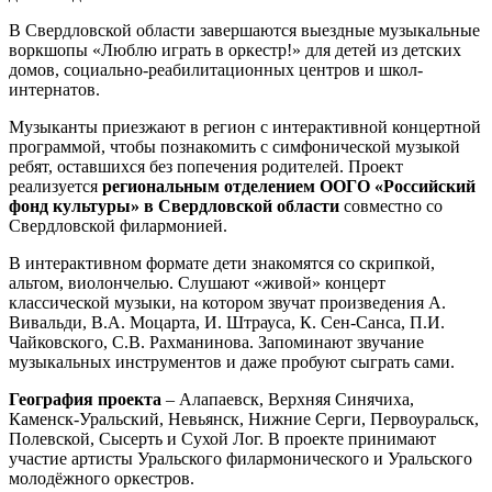
В Свердловской области завершаются выездные музыкальные
воркшопы «Люблю играть в оркестр!» для детей из детских
домов, социально-реабилитационных центров и школ-
интернатов.
Музыканты приезжают в регион с интерактивной концертной
программой, чтобы познакомить с симфонической музыкой
ребят, оставшихся без попечения родителей. Проект
реализуется
региональным отделением ООГО «Российский
фонд культуры» в Свердловской области
совместно со
Свердловской филармонией.
В интерактивном формате дети знакомятся со скрипкой,
альтом, виолончелью. Слушают «живой» концерт
классической музыки, на котором звучат произведения А.
Вивальди, В.А. Моцарта, И. Штрауса, К. Сен-Санса, П.И.
Чайковского, С.В. Рахманинова. Запоминают звучание
музыкальных инструментов и даже пробуют сыграть сами.
География проекта
– Алапаевск, Верхняя Синячиха,
Каменск-Уральский, Невьянск, Нижние Серги, Первоуральск,
Полевской, Сысерть и Сухой Лог. В проекте принимают
участие артисты Уральского филармонического и Уральского
молодёжного оркестров.