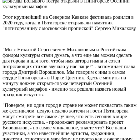
Этот крупнейший на Северном Кавказе фестиваль родился в
2020 году, когда в Пятигорске открывали памятник
"пятигорчанину с московской пропиской" Сергею Михалкову.
"Мы с Никитой Сергеевичем Михалковым и Российским
фондом культуры стали думать, а что еще мы можем сделать
для города и для того, чтобы имя автора гимна и сотен
потрясающих стихов звучало у нас чаще?" - вспоминает глава
города Дмитрий Ворошилов. Мы говорим с ним в самом
сердце Пятигорска - в Парке Цветник. Здесь с минуты на
минуту должен открыться уже четвертый Осенний
культурный марафон - именно так решили назвать новый
праздник искусств.
"Поверьте, ни один город в стране не может похвастать таким
же фестивалем, целую неделю жители и гости Пятигорска
могут смотреть все самое лучшее, что есть сегодня в мире
русского искусства, - продолжает рекламировать проект
Ворошилов, - но самое уникальное, знаете что? Все наши
участники, а это известнейшие артисты, художники,
писатели, относятся к марафону не просто как к очередному