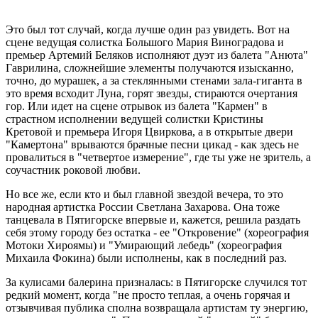
Это был тот случай, когда лучше один раз увидеть. Вот на
сцене ведущая солистка Большого Мария Виноградова и
премьер Артемий Беляков исполняют дуэт из балета "Анюта"
Гаврилина, сложнейшие элементы получаются изысканно,
точно, до мурашек, а за стеклянными стенами зала-гиганта в
это время всходит Луна, горят звезды, стираются очертания
гор. Или идет на сцене отрывок из балета "Кармен" в
страстном исполнении ведущей солистки Кристины
Кретовой и премьера Игоря Цвиркова, а в открытые двери
"Камертона" врываются брачные песни цикад - как здесь не
провалиться в "четвертое измерение", где ты уже не зритель, а
соучастник роковой любви.
Но все же, если кто и был главной звездой вечера, то это
народная артистка России Светлана Захарова. Она тоже
танцевала в Пятигорске впервые и, кажется, решила раздать
себя этому городу без остатка - ее "Откровение" (хореография
Мотоки Хироямы) и "Умирающий лебедь" (хореография
Михаила Фокина) были исполнены, как в последний раз.
За кулисами балерина призналась: в Пятигорске случился тот
редкий момент, когда "не просто теплая, а очень горячая и
отзывчивая публика сполна возвращала артистам ту энергию,