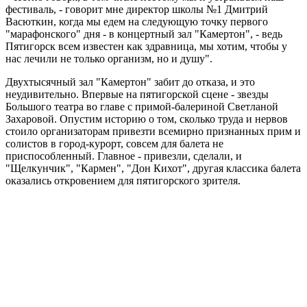
фестиваль, - говорит мне директор школы №1 Дмитрий
Васюткин, когда мы едем на следующую точку первого
"марафонского" дня - в концертный зал "Камертон", - ведь
Пятигорск всем известен как здравница, мы хотим, чтобы у
нас лечили не только организм, но и душу".
Двухтысячный зал "Камертон" забит до отказа, и это
неудивительно. Впервые на пятигорской сцене - звезды
Большого театра во главе с примой-балериной Светланой
Захаровой. Опустим историю о том, сколько труда и нервов
стоило организаторам привезти всемирно признанных прим и
солистов в город-курорт, совсем для балета не
приспособленный. Главное - привезли, сделали, и
"Щелкунчик", "Кармен", "Дон Кихот", другая классика балета
оказались откровением для пятигорского зрителя.