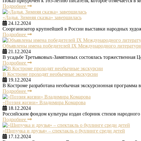
Показ приурочен к 165-летию писателя, которое отмечается в ян
Подробнее
«Ладья. Зимняя сказка» завершилась
24.12.2024
Соорганизатор крупнейшей в России выставки народных худо
Подробнее
Объявлены имена победителей IX Международного литературн
21.12.2024
В усадьбе Третьяковых-Замятиных состоялась торжественная 
Подробнее
В Костроме проходят необычные экскурсии
19.12.2024
В Костроме разработана необычная экскурсионная программа в
Подробнее
«Поэзия жизни» Владимира Комарова
18.12.2024
Российским фондом культуры издан сборник стихов народного
Подробнее
«Шипучка и друзья» – спектакль о буллинге среди детей
17.12.2024