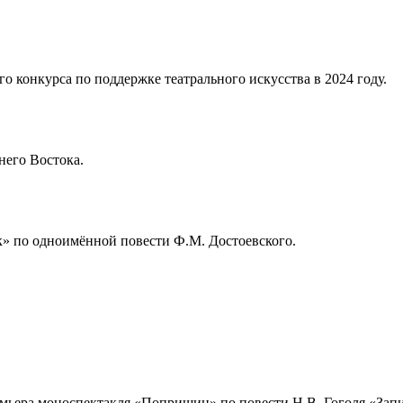
о конкурса по поддержке театрального искусства в 2024 году.
него Востока.
к» по одноимённой повести Ф.М. Достоевского.
емьера моноспектакля «Поприщин» по повести Н.В. Гоголя «Зап