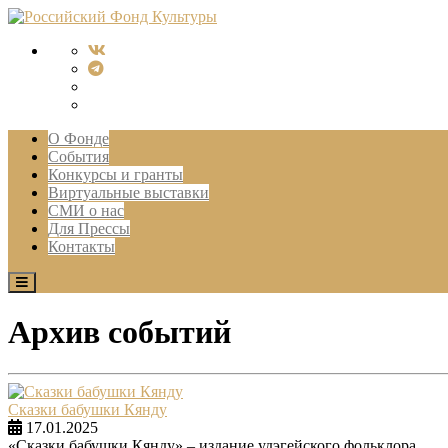
О Фонде
События
Конкурсы и гранты
Виртуальные выставки
СМИ о нас
Для Прессы
Контакты
Архив событий
Сказки бабушки Кянду
17.01.2025
«Сказки бабушки Кянду» – издание удэгейского фольклора.